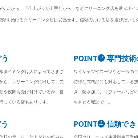
が安いから」「仕上がりが上手だから」などクリーニング店を選ぶポイ
衣類を預けるクリーニング店は妥協せず、信頼のおける店を選びたいも
ぼう
POINT❷ 専門技
るタイミングは人によってさまざ
ワイシャツやスーツなど一般の
から、クリーニングに出して、受
特殊な衣料品にも対応している
朝や夜間も受け付けているか、営
き、防水加工、リフォームなど
行っている店もあります。
ちさせる秘訣です。
ぼう
POINT❹ 信頼
信頼の第一歩。仕上がりの好みを
全国クリーニング生活衛生同業